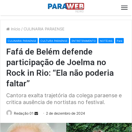
M
Início
/
CULINARIA PARAENSE
CULINARIA PARAENSE
CULTURA PARAENSE
ENTRETENIMENTO
NOTÍCIAS
Pará
Fafá de Belém defende
participação de Joelma no
Rock in Rio: “Ela não poderia
faltar”
Cantora exalta trajetória da colega paraense e
critica ausência de nortistas no festival.
Send
Redação 01
2 de dezembro de 2024
an
email