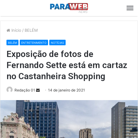
M
Início
/
BELÉM
BELÉM
ENTRETENIMENTO
NOTÍCIAS
Exposição de fotos de
Fernando Sette está em cartaz
no Castanheira Shopping
Send
Redação 01
14 de janeiro de 2021
an
email