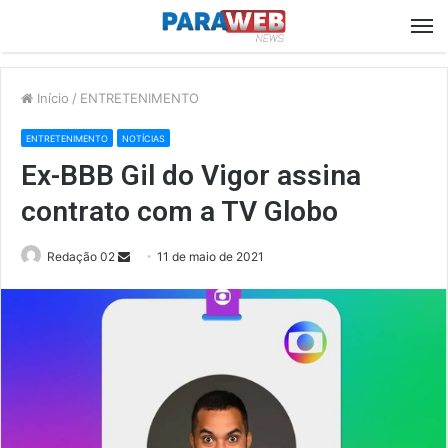
M
Início
/
ENTRETENIMENTO
ENTRETENIMENTO
NOTÍCIAS
Ex-BBB Gil do Vigor assina
contrato com a TV Globo
Send
Redação 02
11 de maio de 2021
an
email