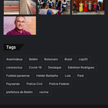
Tags
Ananindeua
Belém
Bolsonaro
Brasil
cop30
coronavírus
Covid-19
Destaque
Edmilson Rodrigues
Futebol paraense
Helder Barbalho
Lula
Pará
Paysandu
Polícia Civil
Polícia Federal
prefeitura de Belém
vacina