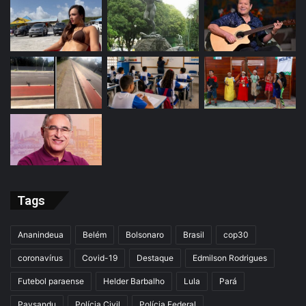
Tags
Ananindeua
Belém
Bolsonaro
Brasil
cop30
coronavírus
Covid-19
Destaque
Edmilson Rodrigues
Futebol paraense
Helder Barbalho
Lula
Pará
Paysandu
Polícia Civil
Polícia Federal