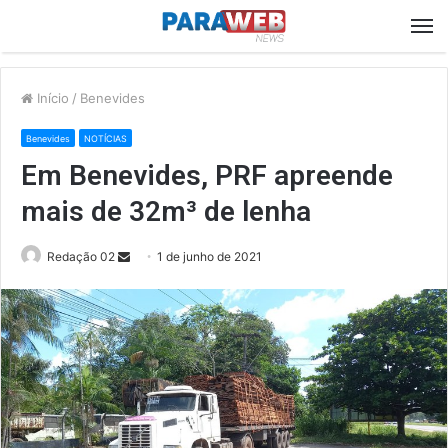
M
Início
/
Benevides
Benevides
NOTÍCIAS
Em Benevides, PRF apreende
mais de 32m³ de lenha
Send
Redação 02
1 de junho de 2021
an
email