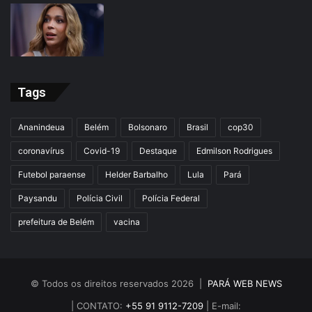
Tags
Ananindeua
Belém
Bolsonaro
Brasil
cop30
coronavírus
Covid-19
Destaque
Edmilson Rodrigues
Futebol paraense
Helder Barbalho
Lula
Pará
Paysandu
Polícia Civil
Polícia Federal
prefeitura de Belém
vacina
© Todos os direitos reservados 2026 |
PARÁ WEB NEWS
| CONTATO:
+55 91 9112-7209
| E-mail: