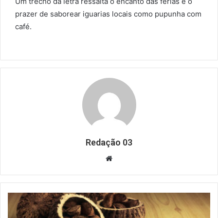
Um trecho da letra ressalta o encanto das férias e o
prazer de saborear iguarias locais como pupunha com
café.
Redação 03
Website