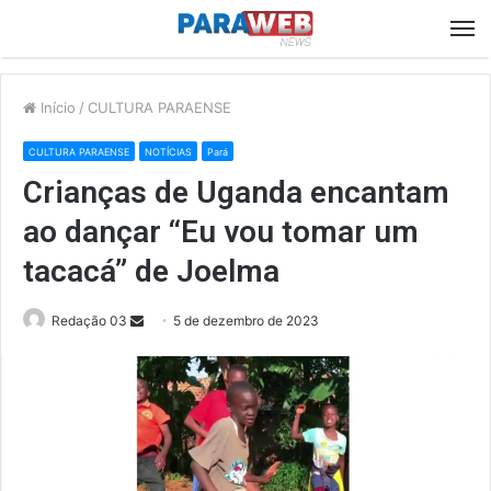
M
Início
/
CULTURA PARAENSE
CULTURA PARAENSE
NOTÍCIAS
Pará
Crianças de Uganda encantam
ao dançar “Eu vou tomar um
tacacá” de Joelma
Send
Redação 03
5 de dezembro de 2023
an
email