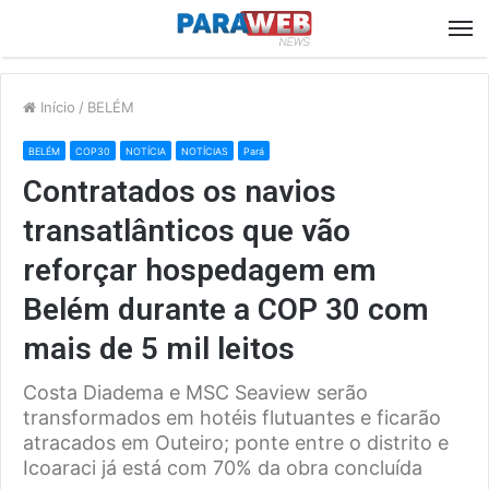
M
Início
/
BELÉM
BELÉM
COP30
NOTÍCIA
NOTÍCIAS
Pará
Contratados os navios
transatlânticos que vão
reforçar hospedagem em
Belém durante a COP 30 com
mais de 5 mil leitos
Costa Diadema e MSC Seaview serão
transformados em hotéis flutuantes e ficarão
atracados em Outeiro; ponte entre o distrito e
Icoaraci já está com 70% da obra concluída