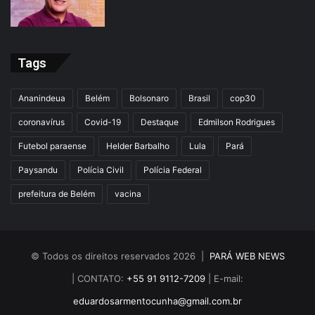
Tags
Ananindeua
Belém
Bolsonaro
Brasil
cop30
coronavírus
Covid-19
Destaque
Edmilson Rodrigues
Futebol paraense
Helder Barbalho
Lula
Pará
Paysandu
Polícia Civil
Polícia Federal
prefeitura de Belém
vacina
© Todos os direitos reservados 2026 |
PARÁ WEB NEWS
| CONTATO:
+55 91 9112-7209
| E-mail:
eduardosarmentocunha@gmail.com.br