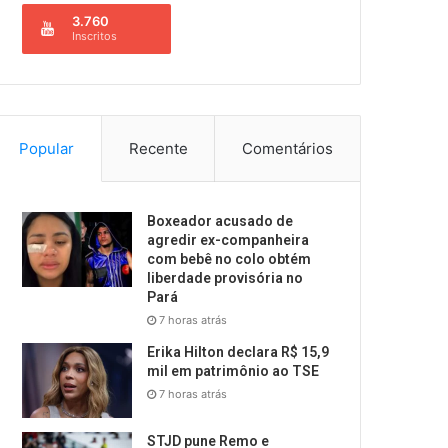
3.760
Inscritos
Popular
Recente
Comentários
Boxeador acusado de
agredir ex-companheira
com bebê no colo obtém
liberdade provisória no
Pará
7 horas atrás
Erika Hilton declara R$ 15,9
mil em patrimônio ao TSE
7 horas atrás
STJD pune Remo e