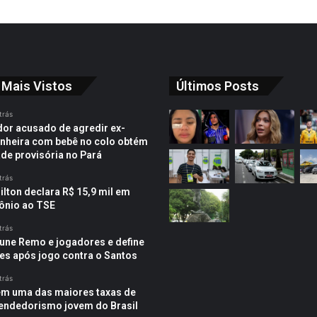
o
r
m
r
a
i
e
d
n
s
o
í
p
d
c
r
 Mais Vistos
Últimos Posts
e
i
o
I
o
t
trás
c
c
e
or acusado de agredir ex-
o
o
heira com bebê no colo obtém
s
a
m
ade provisória no Pará
t
r
l
a
a
a
trás
m
c
ilton declara R$ 15,9 mil em
n
a
ônio ao TSE
i
ç
p
a
trás
ó
m
une Remo e jogadores e define
s
e
es após jogo contra o Santos
t
n
r
trás
t
ê
em uma das maiores taxas de
o
ndedorismo jovem do Brasil
s
d