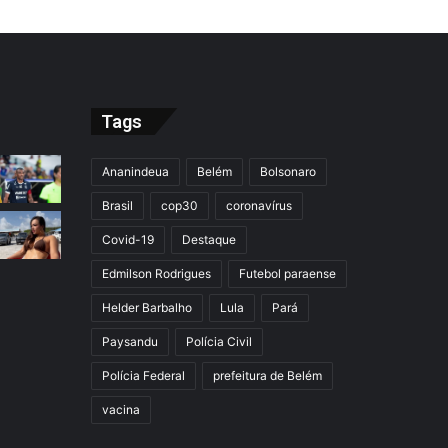
Tags
Ananindeua
Belém
Bolsonaro
Brasil
cop30
coronavírus
Covid-19
Destaque
Edmilson Rodrigues
Futebol paraense
Helder Barbalho
Lula
Pará
Paysandu
Polícia Civil
Polícia Federal
prefeitura de Belém
vacina