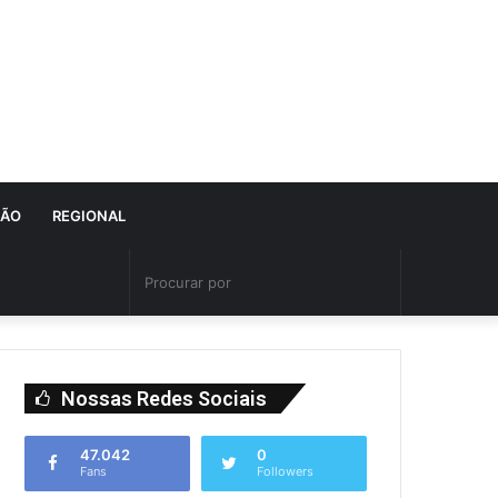
IÃO
REGIONAL
Nossas Redes Sociais
47.042
0
Fans
Followers