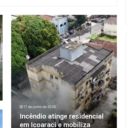
I
n
c
ê
n
d
i
o
a
t
i
n
g
e
r
17 de junho de 2026
e
s
Incêndio atinge residencial
i
em Icoaraci e mobiliza
d