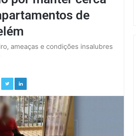
apartamentos de
elém
o, ameaças e condições insalubres
s
Facebook
Twitter
Linkedin