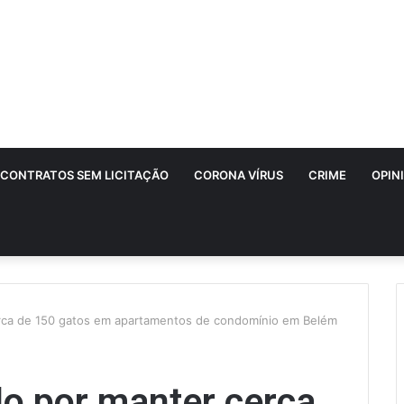
CONTRATOS SEM LICITAÇÃO
CORONA VÍRUS
CRIME
OPIN
erca de 150 gatos em apartamentos de condomínio em Belém
do por manter cerca