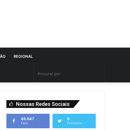
IÃO
REGIONAL
Nossas Redes Sociais
46.647
0
Fans
Followers