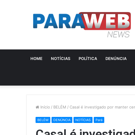
HOME
NOTÍCIAS
POLÍTICA
DENÚNCIA
Início
/
BELÉM
/
Casal é investigado por manter c
BELÉM
DENÚNCIA
NOTÍCIAS
Pará
Casal é investiga