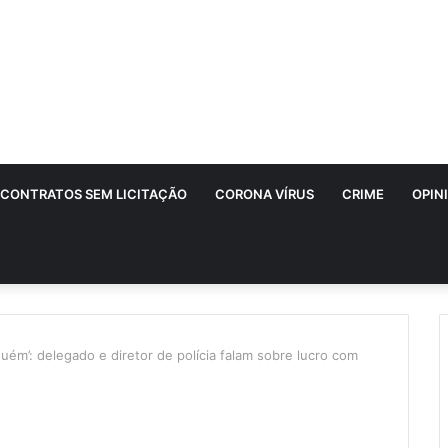
CONTRATOS SEM LICITAÇÃO
CORONA VÍRUS
CRIME
OPIN
uém’: delegado e diretor de polícia falam sobre lucro com