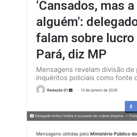
‘Cansados, mas a 
alguém’: delegado 
falam sobre lucro
Pará, diz MP
Mensagens revelam divisão de p
inquéritos policiais como fonte
Send
Redação 01
12 de janeiro de 2026
an
email
Delegado Arthur Nobre é acusado de cobrar propina. — Fot
Mensagens obtidas pelo
Ministério Público d