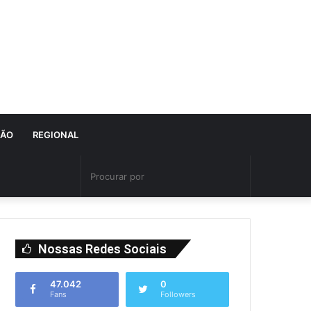
IÃO
REGIONAL
Nossas Redes Sociais
47.042
0
Fans
Followers