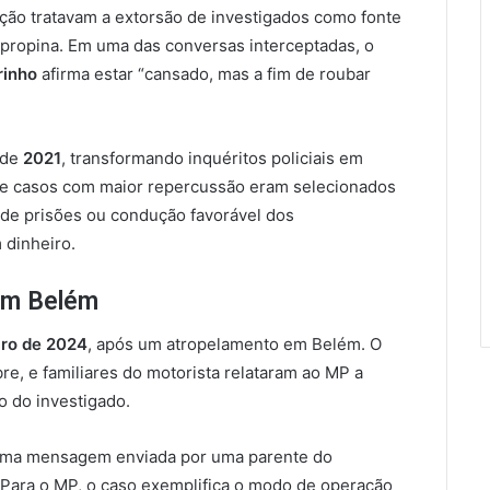
ação tratavam a extorsão de investigados como fonte
 propina. Em uma das conversas interceptadas, o
rinho
afirma estar “cansado, mas a fim de roubar
sde
2021
, transformando inquéritos policiais em
 de casos com maior repercussão eram selecionados
de prisões ou condução favorável dos
dinheiro.
em Belém
iro de 2024
, após um atropelamento em Belém. O
re, e familiares do motorista relataram ao MP a
o do investigado.
uma mensagem enviada por uma parente do
Para o MP, o caso exemplifica o modo de operação