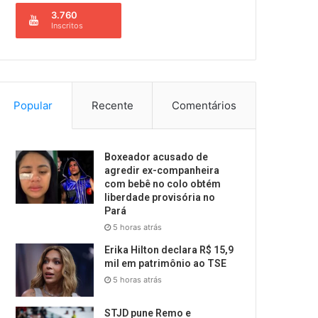
3.760
Inscritos
Popular
Recente
Comentários
Boxeador acusado de
agredir ex-companheira
com bebê no colo obtém
liberdade provisória no
Pará
5 horas atrás
Erika Hilton declara R$ 15,9
mil em patrimônio ao TSE
5 horas atrás
STJD pune Remo e