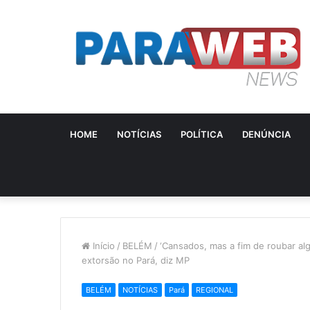
HOME
NOTÍCIAS
POLÍTICA
DENÚNCIA
Início
/
BELÉM
/
‘Cansados, mas a fim de roubar alg
extorsão no Pará, diz MP
BELÉM
NOTÍCIAS
Pará
REGIONAL