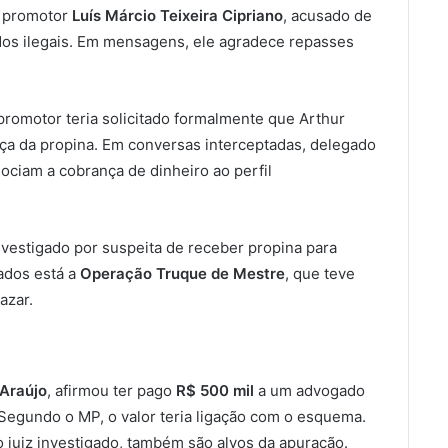
 o promotor
Luís Márcio Teixeira Cipriano
, acusado de
dos ilegais. Em mensagens, ele agradece repasses
promotor teria solicitado formalmente que Arthur
ança da propina. Em conversas interceptadas, delegado
ciam a cobrança de dinheiro ao perfil
estigado por suspeita de receber propina para
ados está a
Operação Truque de Mestre
, que teve
azar.
 Araújo
, afirmou ter pago
R$ 500 mil
a um advogado
. Segundo o MP, o valor teria ligação com o esquema.
do juiz investigado, também são alvos da apuração.