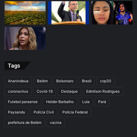
Tags
Ananindeua
Belém
Bolsonaro
Brasil
cop30
coronavírus
Covid-19
Destaque
Edmilson Rodrigues
Futebol paraense
Helder Barbalho
Lula
Pará
Paysandu
Polícia Civil
Polícia Federal
prefeitura de Belém
vacina