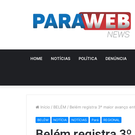
HOME
NOTÍCIAS
POLÍTICA
DENÚNCIA
Início
/
BELÉM
/
Belém registra 3º maior avanço ent
BELÉM
NOTÍCIA
NOTÍCIAS
Pará
REGIONAL
Belém registra 3º