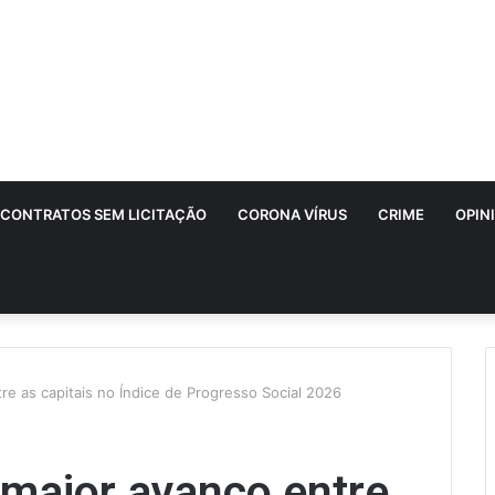
CONTRATOS SEM LICITAÇÃO
CORONA VÍRUS
CRIME
OPIN
re as capitais no Índice de Progresso Social 2026
 maior avanço entre