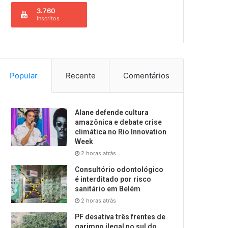
3.760
Inscritos
Popular
Recente
Comentários
Alane defende cultura
amazônica e debate crise
climática no Rio Innovation
Week
2 horas atrás
Consultório odontológico
é interditado por risco
sanitário em Belém
2 horas atrás
PF desativa três frentes de
garimpo ilegal no sul do