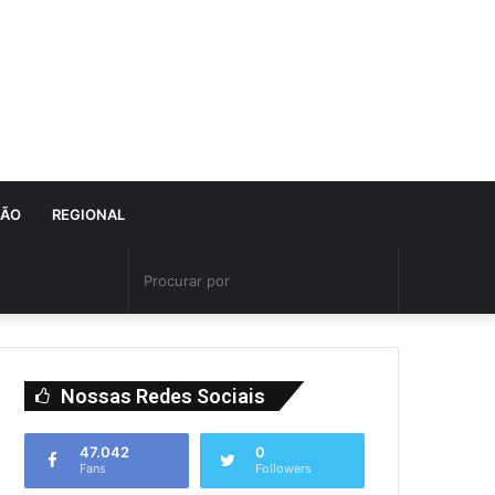
IÃO
REGIONAL
Nossas Redes Sociais
47.042
0
Fans
Followers