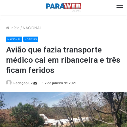
M
Início
/
NACIONAL
NACIONAL
NOTÍCIAS
Avião que fazia transporte
médico cai em ribanceira e três
ficam feridos
Send
Redação 02
2 de janeiro de 2021
an
email