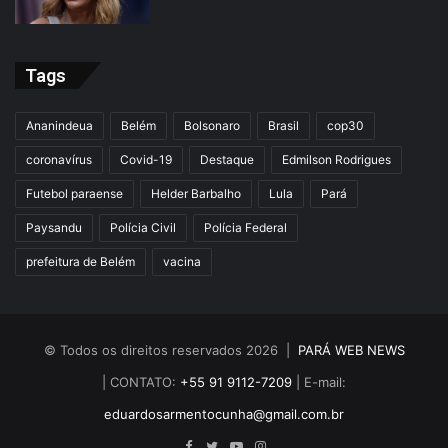
Tags
Ananindeua
Belém
Bolsonaro
Brasil
cop30
coronavírus
Covid-19
Destaque
Edmilson Rodrigues
Futebol paraense
Helder Barbalho
Lula
Pará
Paysandu
Polícia Civil
Polícia Federal
prefeitura de Belém
vacina
© Todos os direitos reservados 2026 |
PARÁ WEB NEWS
| CONTATO:
+55 91 9112-7209
| E-mail:
eduardosarmentocunha@gmail.com.br
Facebook
Twitter
YouTube
Instagram