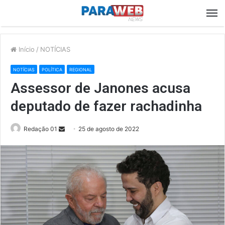
M
Início
/
NOTÍCIAS
NOTÍCIAS
POLÍTICA
REGIONAL
Assessor de Janones acusa
deputado de fazer rachadinha
Send
Redação 01
25 de agosto de 2022
an
email