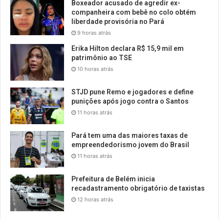
Boxeador acusado de agredir ex-
companheira com bebê no colo obtém
liberdade provisória no Pará
9 horas atrás
Erika Hilton declara R$ 15,9 mil em
patrimônio ao TSE
10 horas atrás
STJD pune Remo e jogadores e define
punições após jogo contra o Santos
11 horas atrás
Pará tem uma das maiores taxas de
empreendedorismo jovem do Brasil
11 horas atrás
Prefeitura de Belém inicia
recadastramento obrigatório de taxistas
12 horas atrás