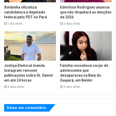
Ximbinha oficializa
Edmilson Rodrigues anuncia
candidatura a deputado
que não disputará as eleições
federal pelo PDT no Pará
de 2026
1 dia atrás
2 dias atrás
Justiça Eleitoral manda
Família reconhece corpo de
Instagram remover
adolescente que
publicações sobre Dr. Daniel
desapareceu na Baía do
em até 24 horas
Guajará, em Belém
2 dias atrás
3 dias atrás
Deixe um comentário