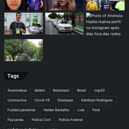
Tags
Ananindeua
Belém
Bolsonaro
Brasil
cop30
coronavírus
Covid-19
Destaque
Edmilson Rodrigues
Futebol paraense
Helder Barbalho
Lula
Pará
Paysandu
Polícia Civil
Polícia Federal