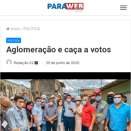
M
Início
/
POLÍTICA
POLÍTICA
Aglomeração e caça a votos
Send
Redação 02
25 de junho de 2020
an
email