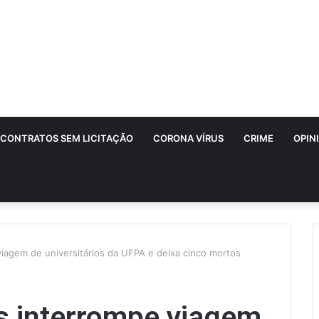
CONTRATOS SEM LICITAÇÃO
CORONA VÍRUS
CRIME
OPIN
iagem de universitários da UFPA e deixa cinco mortos
s interrompe viagem