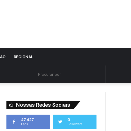
IÃO
REGIONAL
Nossas Redes Sociais
47.427
0
Fans
Followers