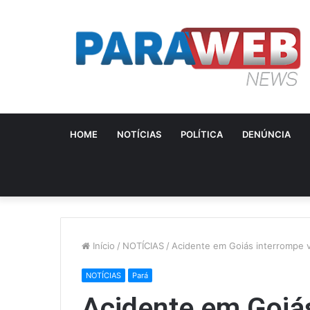
HOME
NOTÍCIAS
POLÍTICA
DENÚNCIA
Início
/
NOTÍCIAS
/
Acidente em Goiás interrompe v
NOTÍCIAS
Pará
Acidente em Goiá