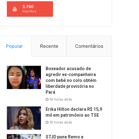
3.760
Inscritos
Popular
Recente
Comentários
Boxeador acusado de
agredir ex-companheira
com bebê no colo obtém
liberdade provisória no
Pará
16 horas atrás
Erika Hilton declara R$ 15,9
mil em patrimônio ao TSE
16 horas atrás
STJD pune Remo e