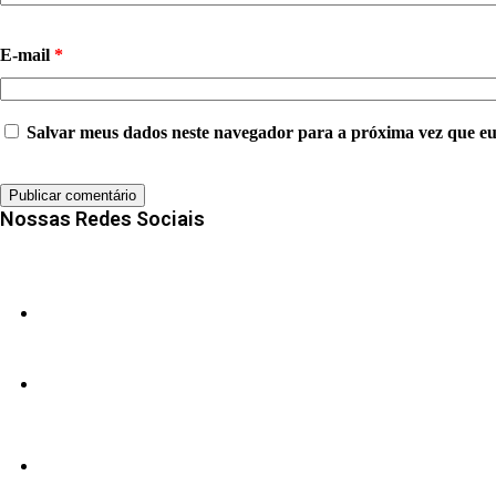
E-mail
*
Salvar meus dados neste navegador para a próxima vez que e
Nossas Redes Sociais
47.394
Fans
0
Followers
3.760
Inscritos