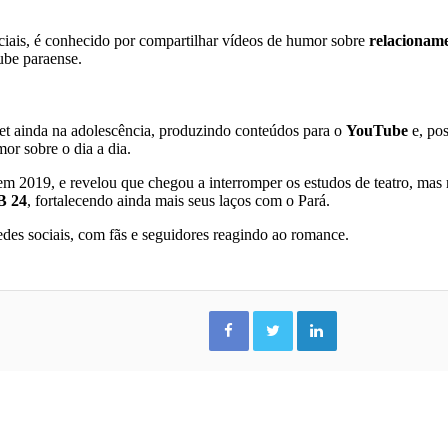
ciais, é conhecido por compartilhar vídeos de humor sobre
relacioname
ube paraense.
et ainda na adolescência, produzindo conteúdos para o
YouTube
e, pos
or sobre o dia a dia.
m 2019, e revelou que chegou a interromper os estudos de teatro, mas 
B 24
, fortalecendo ainda mais seus laços com o Pará.
s sociais, com fãs e seguidores reagindo ao romance.
Facebook
Twitter
Linkedin