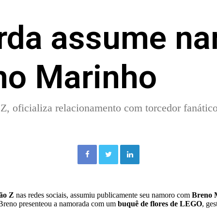
arda assume n
no Marinho
 Z, oficializa relacionamento com torcedor fanáti
Facebook
Twitter
Linkedin
ão Z
nas redes sociais, assumiu publicamente seu namoro com
Breno 
al Breno presenteou a namorada com um
buquê de flores de LEGO
, ge