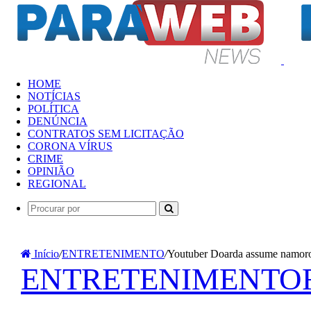
Menu
HOME
NOTÍCIAS
POLÍTICA
DENÚNCIA
CONTRATOS SEM LICITAÇÃO
CORONA VÍRUS
CRIME
OPINIÃO
REGIONAL
Procurar
por
Início
/
ENTRETENIMENTO
/
Youtuber Doarda assume namor
ENTRETENIMENTO