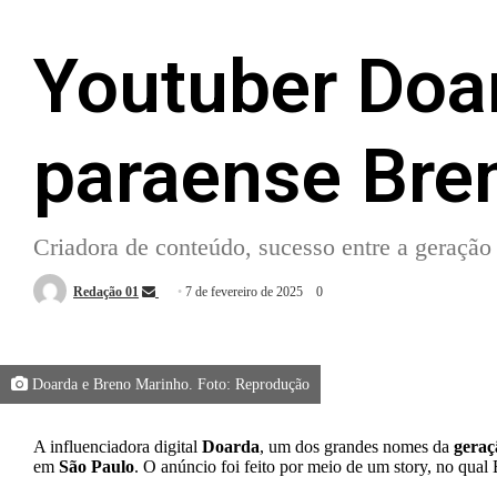
Youtuber Do
paraense Bre
Criadora de conteúdo, sucesso entre a geração
Send
Redação 01
7 de fevereiro de 2025
0
an
email
Doarda e Breno Marinho. Foto: Reprodução
A influenciadora digital
Doarda
, um dos grandes nomes da
geraç
em
São Paulo
. O anúncio foi feito por meio de um story, no qu