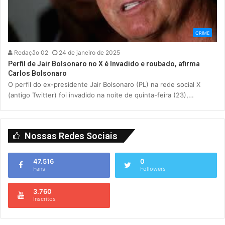
CRIME
Redação 02
24 de janeiro de 2025
Perfil de Jair Bolsonaro no X é Invadido e roubado, afirma
Carlos Bolsonaro
O perfil do ex-presidente Jair Bolsonaro (PL) na rede social X
(antigo Twitter) foi invadido na noite de quinta-feira (23),…
Nossas Redes Sociais
47.516
0
Fans
Followers
3.760
Inscritos