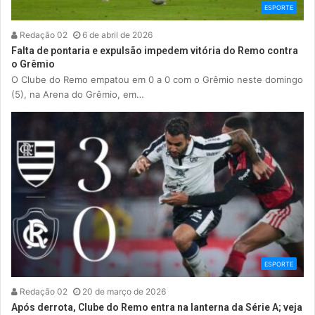
ESPORTE
Redação 02
6 de abril de 2026
Falta de pontaria e expulsão impedem vitória do Remo contra
o Grêmio
O Clube do Remo empatou em 0 a 0 com o Grêmio neste domingo
(5), na Arena do Grêmio, em…
ESPORTE
Redação 02
20 de março de 2026
Após derrota, Clube do Remo entra na lanterna da Série A; veja