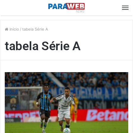
M
Início
/
tabela Série A
tabela Série A