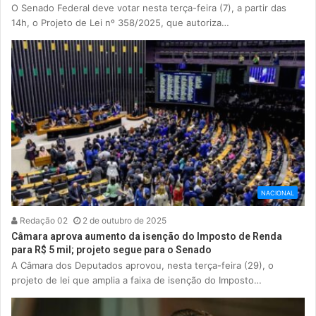
O Senado Federal deve votar nesta terça-feira (7), a partir das
14h, o Projeto de Lei nº 358/2025, que autoriza…
NACIONAL
Redação 02
2 de outubro de 2025
Câmara aprova aumento da isenção do Imposto de Renda
para R$ 5 mil; projeto segue para o Senado
A Câmara dos Deputados aprovou, nesta terça-feira (29), o
projeto de lei que amplia a faixa de isenção do Imposto…