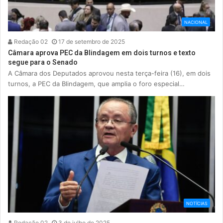
NACIONAL
Redação 02
17 de setembro de 2025
Câmara aprova PEC da Blindagem em dois turnos e texto
segue para o Senado
A Câmara dos Deputados aprovou nesta terça-feira (16), em dois
turnos, a PEC da Blindagem, que amplia o foro especial…
NOTÍCIAS
Redação 02
3 de julho de 2025