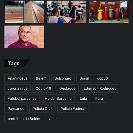
Tags
Ananindeua
Belém
Bolsonaro
Brasil
cop30
coronavírus
Covid-19
Destaque
Edmilson Rodrigues
Futebol paraense
Helder Barbalho
Lula
Pará
Paysandu
Polícia Civil
Polícia Federal
prefeitura de Belém
vacina