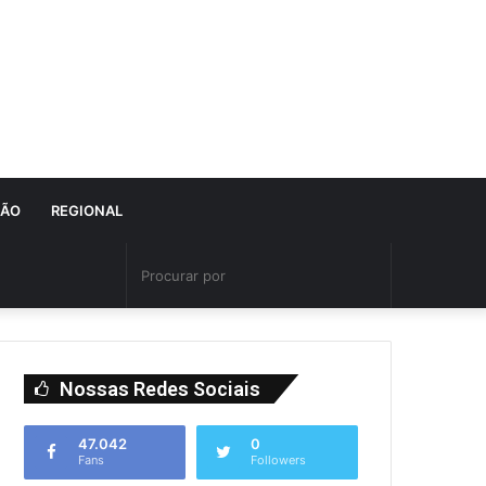
IÃO
REGIONAL
Nossas Redes Sociais
47.042
0
Fans
Followers