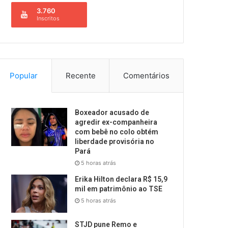
3.760
Inscritos
Popular
Recente
Comentários
Boxeador acusado de
agredir ex-companheira
com bebê no colo obtém
liberdade provisória no
Pará
5 horas atrás
Erika Hilton declara R$ 15,9
mil em patrimônio ao TSE
5 horas atrás
STJD pune Remo e