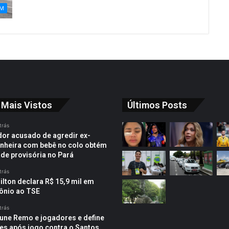
ÉM
 Mais Vistos
Últimos Posts
trás
or acusado de agredir ex-
heira com bebê no colo obtém
ade provisória no Pará
trás
ilton declara R$ 15,9 mil em
ônio ao TSE
trás
une Remo e jogadores e define
es após jogo contra o Santos