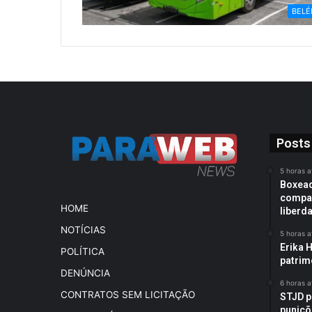
BEL
Posts
5 horas a
Boxead
compan
HOME
liberd
NOTÍCIAS
5 horas a
Erika H
POLÍTICA
patrim
DENÚNCIA
6 horas a
CONTRATOS SEM LICITAÇÃO
STJD p
puniçõ