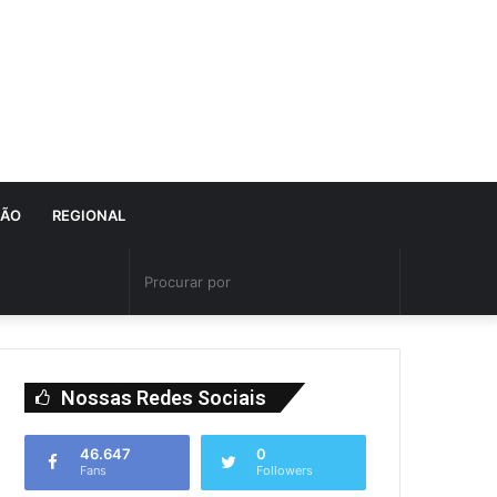
IÃO
REGIONAL
Nossas Redes Sociais
46.647
0
Fans
Followers