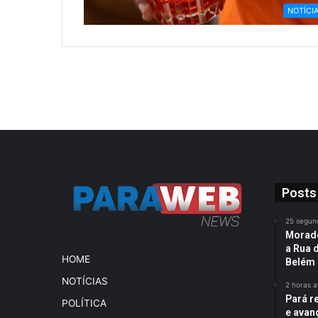
NOTÍCI
Posts
25 segun
Morado
a Rua 
HOME
Belém
NOTÍCIAS
2 horas a
Pará r
POLÍTICA
e avan