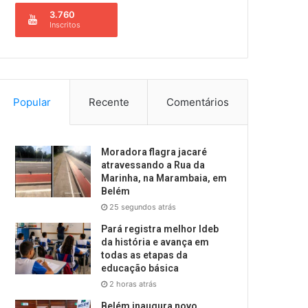
3.760
Inscritos
Popular
Recente
Comentários
Moradora flagra jacaré
atravessando a Rua da
Marinha, na Marambaia, em
Belém
25 segundos atrás
Pará registra melhor Ideb
da história e avança em
todas as etapas da
educação básica
2 horas atrás
Belém inaugura novo