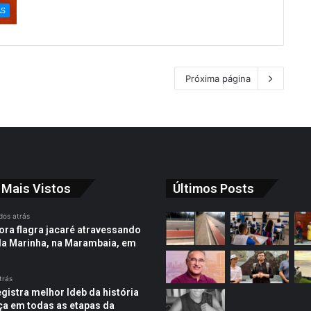
AS
Próxima página
 Mais Vistos
Últimos Posts
dos atrás
ra flagra jacaré atravessando
da Marinha, na Marambaia, em
trás
egistra melhor Ideb da história
ça em todas as etapas da