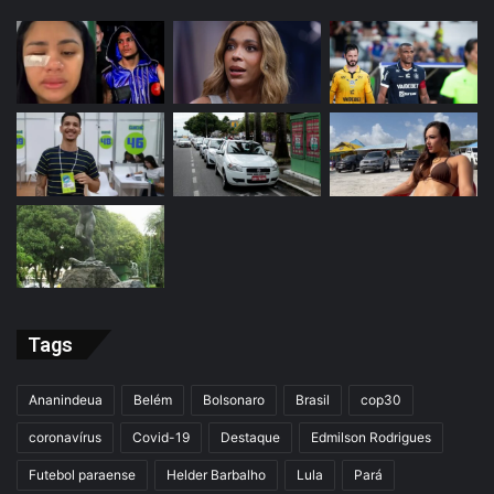
Tags
Ananindeua
Belém
Bolsonaro
Brasil
cop30
coronavírus
Covid-19
Destaque
Edmilson Rodrigues
Futebol paraense
Helder Barbalho
Lula
Pará