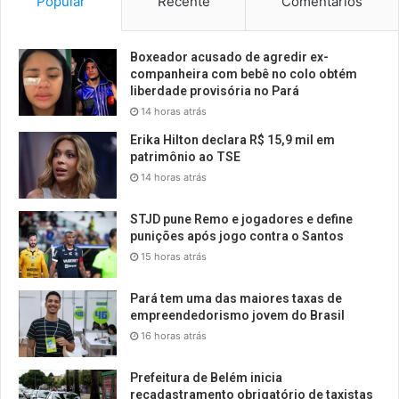
Popular
Recente
Comentários
Boxeador acusado de agredir ex-
companheira com bebê no colo obtém
liberdade provisória no Pará
14 horas atrás
Erika Hilton declara R$ 15,9 mil em
patrimônio ao TSE
14 horas atrás
STJD pune Remo e jogadores e define
punições após jogo contra o Santos
15 horas atrás
Pará tem uma das maiores taxas de
empreendedorismo jovem do Brasil
16 horas atrás
Prefeitura de Belém inicia
recadastramento obrigatório de taxistas