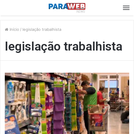
M
Início
/
legislação trabalhista
legislação trabalhista