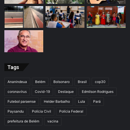
Tags
Ananindeua
Belém
Bolsonaro
Brasil
cop30
coronavírus
Covid-19
Destaque
Edmilson Rodrigues
Futebol paraense
Helder Barbalho
Lula
Pará
Paysandu
Polícia Civil
Polícia Federal
prefeitura de Belém
vacina