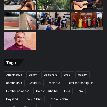
Tags
Ananindeua
Belém
Bolsonaro
Brasil
cop30
coronavírus
Covid-19
Destaque
Edmilson Rodrigues
Futebol paraense
Helder Barbalho
Lula
Pará
Paysandu
Polícia Civil
Polícia Federal