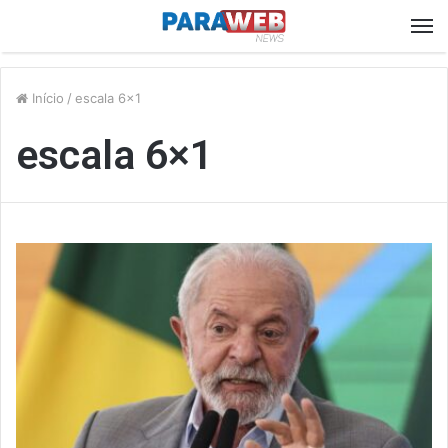
M
Início
/
escala 6×1
escala 6×1