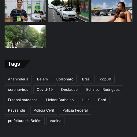
Tags
Ananindeua
Belém
Bolsonaro
Brasil
cop30
coronavírus
Covid-19
Destaque
Edmilson Rodrigues
Futebol paraense
Helder Barbalho
Lula
Pará
Paysandu
Polícia Civil
Polícia Federal
prefeitura de Belém
vacina