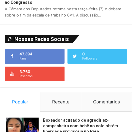
no Congresso
A Câmara dos Deputados retoma nesta terça-feira (7) o debate
sobre o fim da escala de trabalho 6×1. A discussão…
Nossas Redes Sociais
47.394
0
Fans
Followers
3.760
Inscritos
Popular
Recente
Comentários
Boxeador acusado de agredir ex-
companheira com bebê no colo obtém
liberdade provisória no Pará