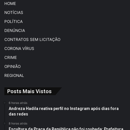
HOME
NOTÍCIAS
POLÍTICA
DENÚNCIA
CONTRATOS SEM LICITAÇÃO
CORONA VÍRUS
CRIME
OPINIÃO
REGIONAL
Posts Mais Vistos
6 horas atrás
Andreza Hadila reativa perfil no Instagram após dias fora
das redes
8 horas atrás
Escultura da Praça da República não foi roubada; Prefeitura