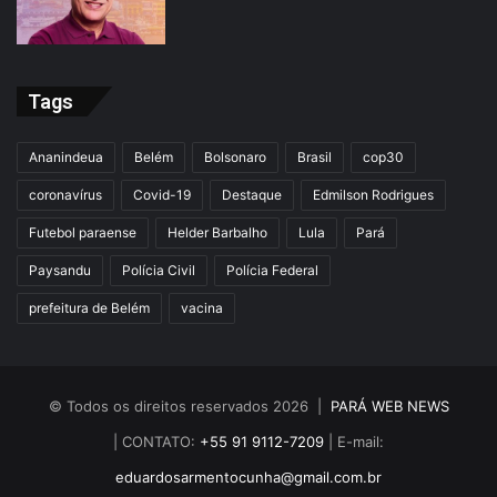
Tags
Ananindeua
Belém
Bolsonaro
Brasil
cop30
coronavírus
Covid-19
Destaque
Edmilson Rodrigues
Futebol paraense
Helder Barbalho
Lula
Pará
Paysandu
Polícia Civil
Polícia Federal
prefeitura de Belém
vacina
© Todos os direitos reservados 2026 |
PARÁ WEB NEWS
| CONTATO:
+55 91 9112-7209
| E-mail:
eduardosarmentocunha@gmail.com.br