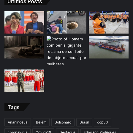
Últimos Posts
Tags
Ananindeua
Belém
Bolsonaro
Brasil
cop30
coronavírus
Covid-19
Destaque
Edmilson Rodrigues