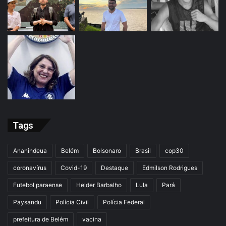
Tags
Ananindeua
Belém
Bolsonaro
Brasil
cop30
coronavírus
Covid-19
Destaque
Edmilson Rodrigues
Futebol paraense
Helder Barbalho
Lula
Pará
Paysandu
Polícia Civil
Polícia Federal
prefeitura de Belém
vacina