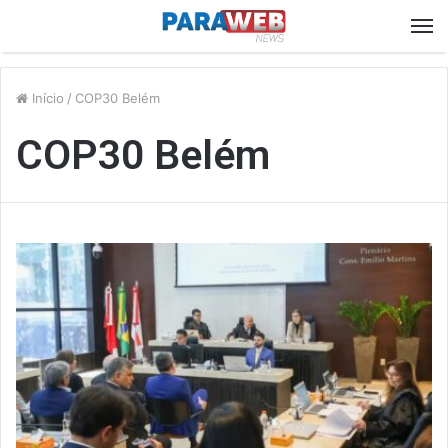
M
Início
/
COP30 Belém
COP30 Belém