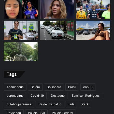
Tags
Ananindeua
Belém
Bolsonaro
Brasil
cop30
coronavírus
Covid-19
Destaque
Edmilson Rodrigues
Futebol paraense
Helder Barbalho
Lula
Pará
Paysandu
Polícia Civil
Polícia Federal