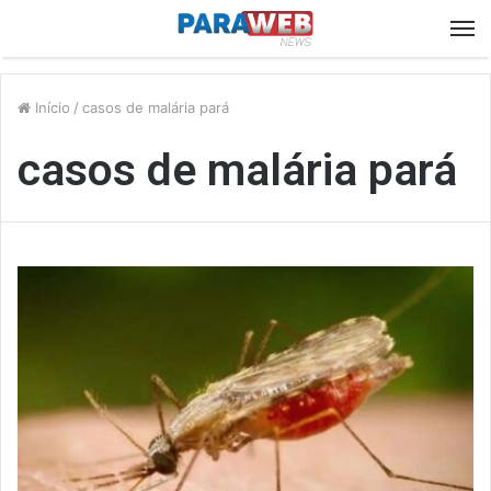
M
Início
/
casos de malária pará
casos de malária pará