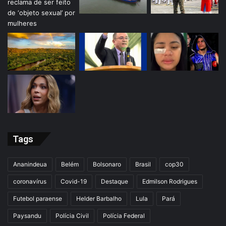
Tags
Ananindeua
Belém
Bolsonaro
Brasil
cop30
coronavírus
Covid-19
Destaque
Edmilson Rodrigues
Futebol paraense
Helder Barbalho
Lula
Pará
Paysandu
Polícia Civil
Polícia Federal