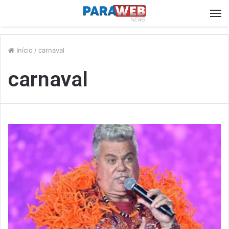
M
Início
/
carnaval
carnaval