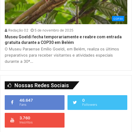
COP30
Redação 02
5 de novembro de 2025
Museu Goeldi fecha temporariamente e reabre com entrada
gratuita durante a COP30 em Belém
O Museu Paraense Emílio Goeldi, em Belém, realiza os últimos
preparativos para receber visitantes e atividades especiais
durante a 30ª…
Nossas Redes Sociais
46.647
0
Fans
Followers
3.760
Inscritos