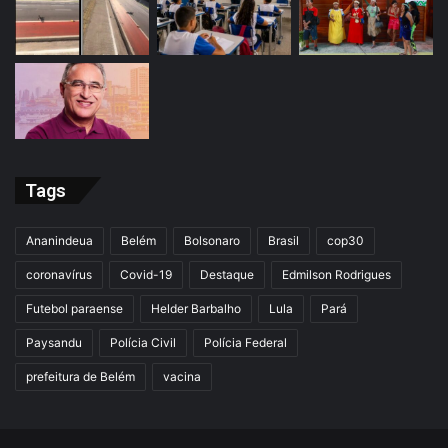
Tags
Ananindeua
Belém
Bolsonaro
Brasil
cop30
coronavírus
Covid-19
Destaque
Edmilson Rodrigues
Futebol paraense
Helder Barbalho
Lula
Pará
Paysandu
Polícia Civil
Polícia Federal
prefeitura de Belém
vacina