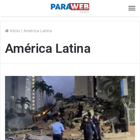
M
Início
/
América Latina
América Latina