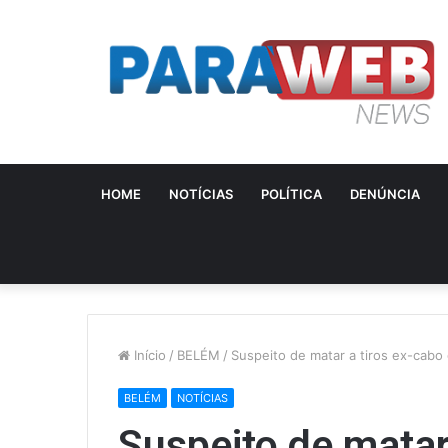
HOME
NOTÍCIAS
POLÍTICA
DENÚNCIA
Início
/
BELÉM
/
Suspeito de matar a tiros ex-cab
BELÉM
NOTÍCIAS
Suspeito de matar