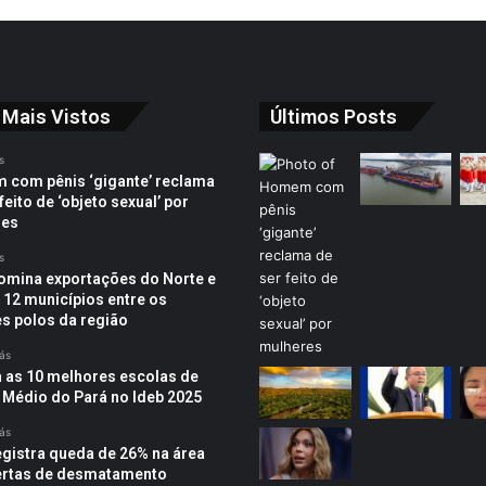
 Mais Vistos
Últimos Posts
s
com pênis ‘gigante’ reclama
feito de ‘objeto sexual’ por
res
s
omina exportações do Norte e
 12 municípios entre os
s polos da região
rás
a as 10 melhores escolas de
 Médio do Pará no Ideb 2025
rás
egistra queda de 26% na área
ertas de desmatamento