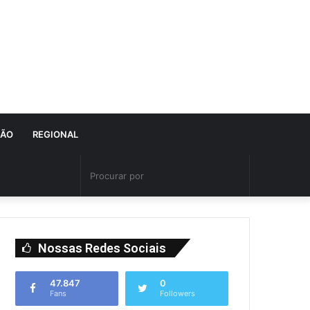
IÃO
REGIONAL
Nossas Redes Sociais
47.847
0
Fans
Followers