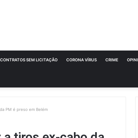
CONTRATOS SEM LICITAÇÃO
CORONA VÍRUS
CRIME
OPIN
o da PM é preso em Belém
 a tiros ex-cabo da