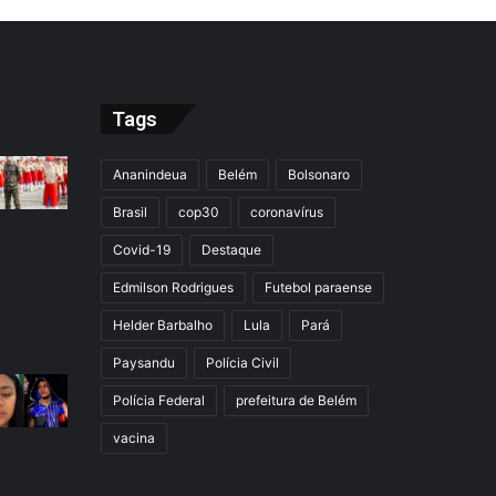
Tags
Ananindeua
Belém
Bolsonaro
Brasil
cop30
coronavírus
Covid-19
Destaque
Edmilson Rodrigues
Futebol paraense
Helder Barbalho
Lula
Pará
Paysandu
Polícia Civil
Polícia Federal
prefeitura de Belém
vacina