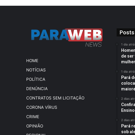
Posts
1 dia atrá
Homem 
de ser 
HOME
mulhe
NOTÍCIAS
1 dia atrá
Pará d
POLÍTICA
coloca
DENÚNCIA
maiore
CONTRATOS SEM LICITAÇÃO
2 dias at
Confir
CORONA VÍRUS
Ensino
CRIME
2 dias at
Pará r
OPINIÃO
sob al