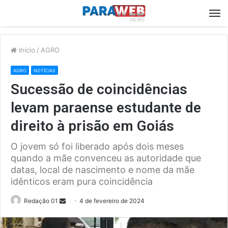
M
Início
/
AGRO
AGRO
NOTÍCIAS
Sucessão de coincidências
levam paraense estudante de
direito à prisão em Goiás
O jovem só foi liberado após dois meses
quando a mãe convenceu as autoridade que
datas, local de nascimento e nome da mãe
idênticos eram pura coincidência
Send
Redação 01
4 de fevereiro de 2024
an
email