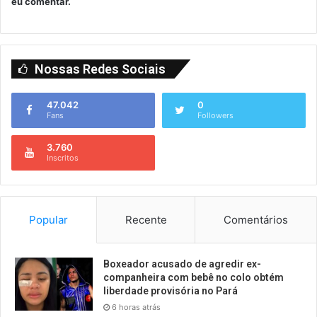
eu comentar.
Nossas Redes Sociais
47.042
0
Fans
Followers
3.760
Inscritos
Popular
Recente
Comentários
Boxeador acusado de agredir ex-
companheira com bebê no colo obtém
liberdade provisória no Pará
6 horas atrás