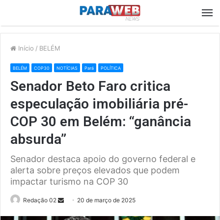
M
Início
/
BELÉM
BELÉM
COP30
NOTÍCIAS
Pará
POLÍTICA
Senador Beto Faro critica
especulação imobiliária pré-
COP 30 em Belém: “ganância
absurda”
Senador destaca apoio do governo federal e
alerta sobre preços elevados que podem
impactar turismo na COP 30
Send
Redação 02
20 de março de 2025
an