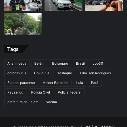
Tags
Ananindeua
Belém
Bolsonaro
Brasil
cop30
coronavírus
Covid-19
Destaque
Edmilson Rodrigues
Futebol paraense
Helder Barbalho
Lula
Pará
Paysandu
Polícia Civil
Polícia Federal
prefeitura de Belém
vacina