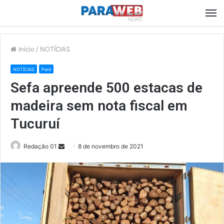
M
Início
/
NOTÍCIAS
NOTÍCIAS
Pará
Sefa apreende 500 estacas de
madeira sem nota fiscal em
Tucuruí
Send
Redação 01
8 de novembro de 2021
an
email