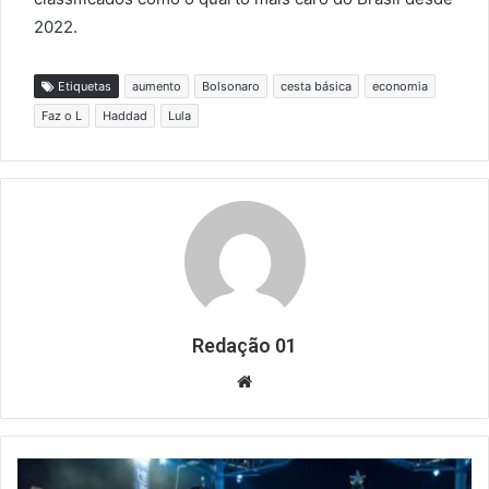
2022.
Etiquetas
aumento
Bolsonaro
cesta básica
economia
Faz o L
Haddad
Lula
Redação 01
Website