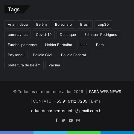
Tags
Ananindeua
Belém
Bolsonaro
Brasil
cop30
coronavírus
Covid-19
Destaque
Edmilson Rodrigues
Futebol paraense
Helder Barbalho
Lula
Pará
Paysandu
Polícia Civil
Polícia Federal
prefeitura de Belém
vacina
© Todos os direitos reservados 2026 |
PARÁ WEB NEWS
| CONTATO:
+55 91 9112-7209
| E-mail:
eduardosarmentocunha@gmail.com.br
Facebook
Twitter
YouTube
Instagram