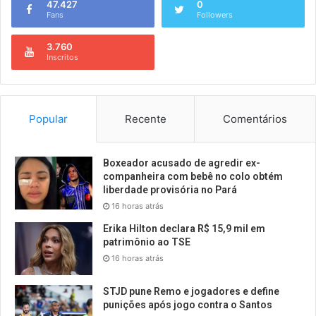
47.427
0
Fans
Followers
3.760
Inscritos
Popular
Recente
Comentários
Boxeador acusado de agredir ex-
companheira com bebê no colo obtém
liberdade provisória no Pará
16 horas atrás
Erika Hilton declara R$ 15,9 mil em
patrimônio ao TSE
16 horas atrás
STJD pune Remo e jogadores e define
punições após jogo contra o Santos