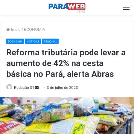
M
Início
/
ECONOMIA
ECONOMIA
NOTÍCIAS
REGIONAL
Reforma tributária pode levar a
aumento de 42% na cesta
básica no Pará, alerta Abras
Send
Redação 01
3 de julho de 2023
an
email