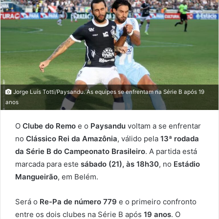
email
Jorge Luís Totti/Paysandu. As equipes se enfrentam na Série B após 19
anos
O
Clube do Remo
e o
Paysandu
voltam a se enfrentar
no
Clássico Rei da Amazônia
, válido pela
13ª rodada
da Série B do Campeonato Brasileiro
. A partida está
marcada para este
sábado (21), às 18h30
, no
Estádio
Mangueirão
, em Belém.
Será o
Re-Pa de número 779
e o primeiro confronto
entre os dois clubes na Série B após
19 anos
. O