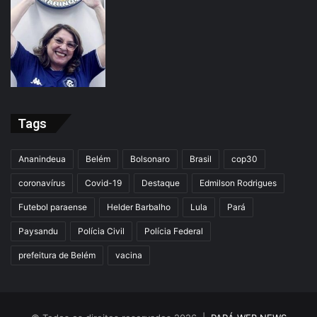
Tags
Ananindeua
Belém
Bolsonaro
Brasil
cop30
coronavírus
Covid-19
Destaque
Edmilson Rodrigues
Futebol paraense
Helder Barbalho
Lula
Pará
Paysandu
Polícia Civil
Polícia Federal
prefeitura de Belém
vacina