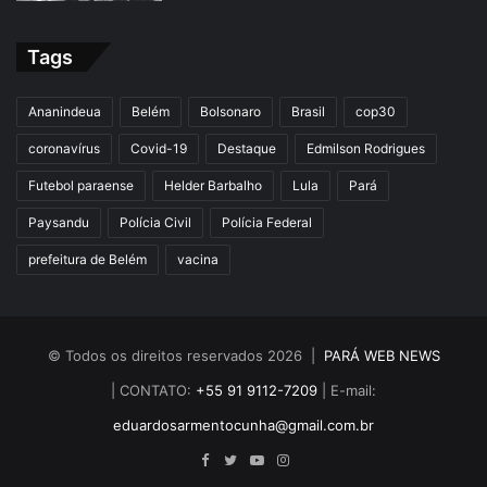
Tags
Ananindeua
Belém
Bolsonaro
Brasil
cop30
coronavírus
Covid-19
Destaque
Edmilson Rodrigues
Futebol paraense
Helder Barbalho
Lula
Pará
Paysandu
Polícia Civil
Polícia Federal
prefeitura de Belém
vacina
© Todos os direitos reservados 2026 |
PARÁ WEB NEWS
| CONTATO:
+55 91 9112-7209
| E-mail:
eduardosarmentocunha@gmail.com.br
Facebook
Twitter
YouTube
Instagram