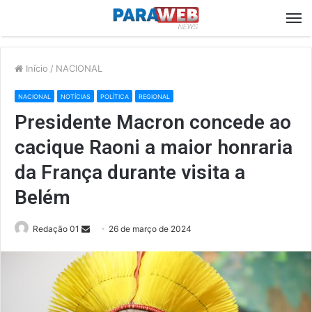
M
Início
/
NACIONAL
NACIONAL
NOTÍCIAS
POLÍTICA
REGIONAL
Presidente Macron concede ao
cacique Raoni a maior honraria
da França durante visita a
Belém
Send
Redação 01
26 de março de 2024
an
email