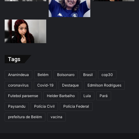
Tags
Ananindeua
Belém
Bolsonaro
Brasil
cop30
coronavírus
Covid-19
Destaque
Edmilson Rodrigues
Futebol paraense
Helder Barbalho
Lula
Pará
Paysandu
Polícia Civil
Polícia Federal
prefeitura de Belém
vacina