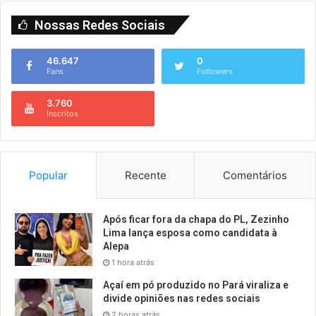
Nossas Redes Sociais
46.647
0
Fans
Followers
3.760
Inscritos
Popular
Recente
Comentários
Após ficar fora da chapa do PL, Zezinho
Lima lança esposa como candidata à
Alepa
1 hora atrás
Açaí em pó produzido no Pará viraliza e
divide opiniões nas redes sociais
2 horas atrás