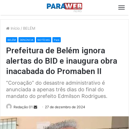
M
Início
/
BELÉM
BELÉM
DENÚNCIA
NOTÍCIAS
Pará
Prefeitura de Belém ignora
alertas do BID e inaugura obra
inacabada do Promaben II
“Coroação” do desastre administrativo é
anunciada a apenas três dias do final do
mandato do prefeito Edmilson Rodrigues.
Send
Redação 01
27 de dezembro de 2024
an
email