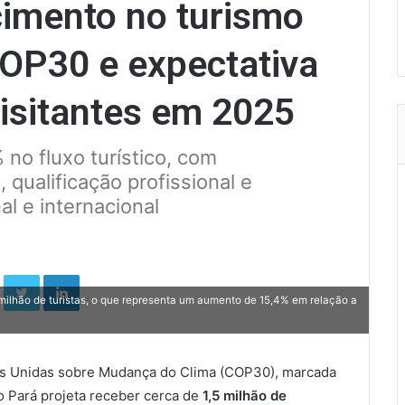
cimento no turismo
OP30 e expectativa
visitantes em 2025
 no fluxo turístico, com
 qualificação profissional e
l e internacional
Facebook
Twitter
Linkedin
 milhão de turistas, o que representa um aumento de 15,4% em relação a
s Unidas sobre Mudança do Clima (COP30), marcada
 Pará projeta receber cerca de
1,5 milhão de