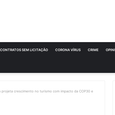
CONTRATOS SEM LICITAÇÃO
CORONA VÍRUS
CRIME
OPIN
á projeta crescimento no turismo com impacto da COP30 e