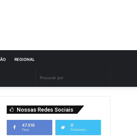
IÃO
REGIONAL
Nossas Redes Sociais
47.516
0
Fans
Followers