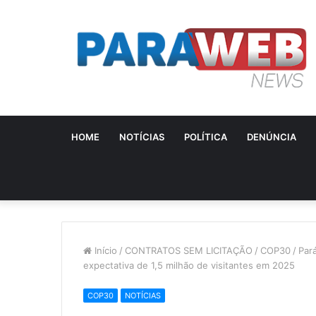
HOME
NOTÍCIAS
POLÍTICA
DENÚNCIA
Início
/
CONTRATOS SEM LICITAÇÃO
/
COP30
/
Par
expectativa de 1,5 milhão de visitantes em 2025
COP30
NOTÍCIAS