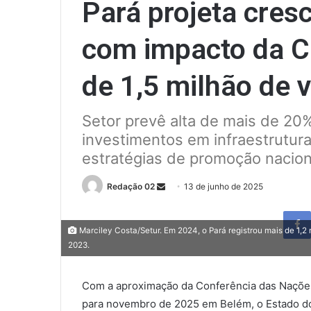
Pará projeta cres
com impacto da C
de 1,5 milhão de 
Setor prevê alta de mais de 20%
investimentos em infraestrutura,
estratégias de promoção naciona
Send
Redação 02
13 de junho de 2025
an
email
Marciley Costa/Setur. Em 2024, o Pará registrou mais de 1,2
2023.
Com a aproximação da Conferência das Naçõe
para novembro de 2025 em Belém, o Estado do