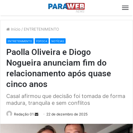
M
Início
/
ENTRETENIMENTO
ENTRETENIMENTO
FOFOCA
NOTÍCIAS
Paolla Oliveira e Diogo
Nogueira anunciam fim do
relacionamento após quase
cinco anos
Casal afirmou que decisão foi tomada de forma
madura, tranquila e sem conflitos
Send
Redação 01
22 de dezembro de 2025
an
email