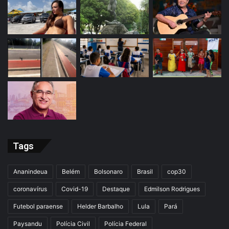
Tags
Ananindeua
Belém
Bolsonaro
Brasil
cop30
coronavírus
Covid-19
Destaque
Edmilson Rodrigues
Futebol paraense
Helder Barbalho
Lula
Pará
Paysandu
Polícia Civil
Polícia Federal