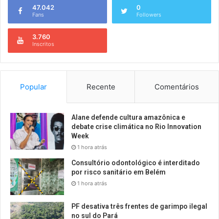
47.042
0
Fans
Followers
3.760
Inscritos
Popular
Recente
Comentários
Alane defende cultura amazônica e
debate crise climática no Rio Innovation
Week
1 hora atrás
Consultório odontológico é interditado
por risco sanitário em Belém
1 hora atrás
PF desativa três frentes de garimpo ilegal
no sul do Pará