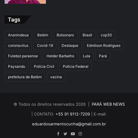
Tags
Ananindeua
Belém
Bolsonaro
Brasil
cop30
coronavírus
Covid-19
Destaque
Edmilson Rodrigues
Futebol paraense
Helder Barbalho
Lula
Pará
Paysandu
Polícia Civil
Polícia Federal
prefeitura de Belém
vacina
© Todos os direitos reservados 2026 |
PARÁ WEB NEWS
| CONTATO:
+55 91 9112-7209
| E-mail:
eduardosarmentocunha@gmail.com.br
Facebook
Twitter
YouTube
Instagram