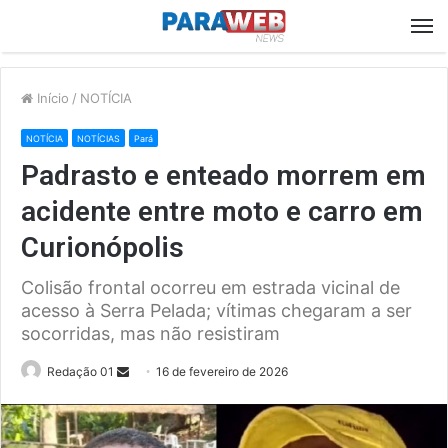
M
Início
/
NOTÍCIA
NOTÍCIA
NOTÍCIAS
Pará
Padrasto e enteado morrem em
acidente entre moto e carro em
Curionópolis
Colisão frontal ocorreu em estrada vicinal de
acesso à Serra Pelada; vítimas chegaram a ser
socorridas, mas não resistiram
Send
Redação 01
16 de fevereiro de 2026
an
email