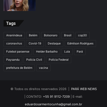
Tags
Ananindeua
Belém
Bolsonaro
Brasil
cop30
coronavírus
Covid-19
Destaque
Edmilson Rodrigues
Futebol paraense
Helder Barbalho
Lula
Pará
Paysandu
Polícia Civil
Polícia Federal
prefeitura de Belém
vacina
© Todos os direitos reservados 2026 |
PARÁ WEB NEWS
| CONTATO:
+55 91 9112-7209
| E-mail:
eduardosarmentocunha@gmail.com.br