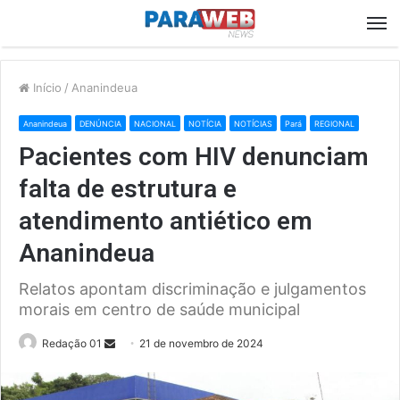
M
Início
/
Ananindeua
Ananindeua
DENÚNCIA
NACIONAL
NOTÍCIA
NOTÍCIAS
Pará
REGIONAL
Pacientes com HIV denunciam
falta de estrutura e
atendimento antiético em
Ananindeua
Relatos apontam discriminação e julgamentos
morais em centro de saúde municipal
Send
Redação 01
21 de novembro de 2024
an
email