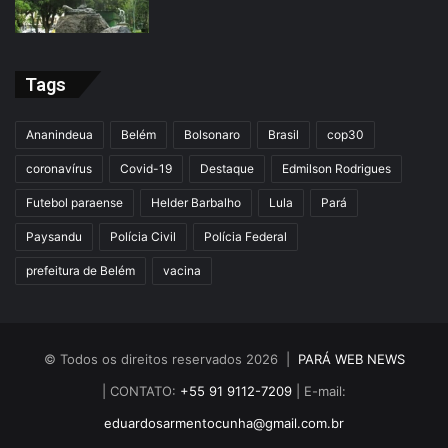
Tags
Ananindeua
Belém
Bolsonaro
Brasil
cop30
coronavírus
Covid-19
Destaque
Edmilson Rodrigues
Futebol paraense
Helder Barbalho
Lula
Pará
Paysandu
Polícia Civil
Polícia Federal
prefeitura de Belém
vacina
© Todos os direitos reservados 2026 |
PARÁ WEB NEWS
| CONTATO:
+55 91 9112-7209
| E-mail:
eduardosarmentocunha@gmail.com.br