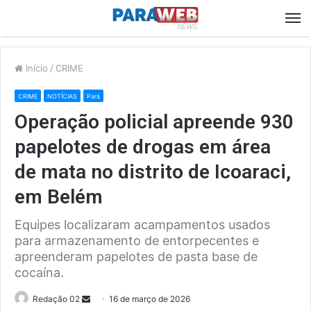
M
Início
/
CRIME
CRIME
NOTÍCIAS
Pará
Operação policial apreende 930
papelotes de drogas em área
de mata no distrito de Icoaraci,
em Belém
Equipes localizaram acampamentos usados
para armazenamento de entorpecentes e
apreenderam papelotes de pasta base de
cocaína.
Send
Redação 02
16 de março de 2026