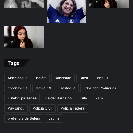
Tags
Ananindeua
Belém
Bolsonaro
Brasil
cop30
coronavírus
Covid-19
Destaque
Edmilson Rodrigues
Futebol paraense
Helder Barbalho
Lula
Pará
Paysandu
Polícia Civil
Polícia Federal
prefeitura de Belém
vacina