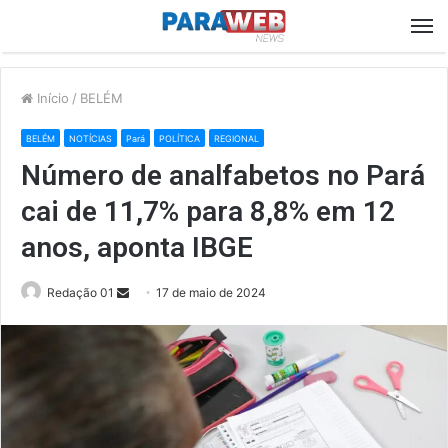
M
Início
/
BELÉM
BELÉM
NOTÍCIAS
Pará
POLÍTICA
REGIONAL
Número de analfabetos no Pará
cai de 11,7% para 8,8% em 12
anos, aponta IBGE
Send
Redação 01
17 de maio de 2024
an
email