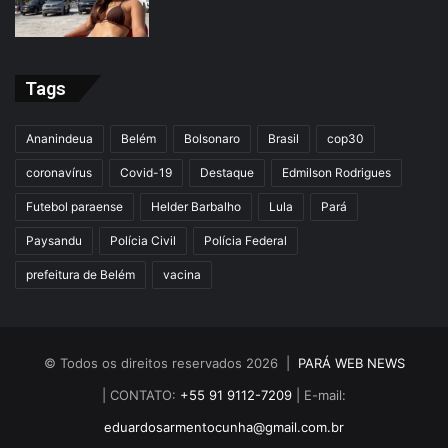
Tags
Ananindeua
Belém
Bolsonaro
Brasil
cop30
coronavírus
Covid-19
Destaque
Edmilson Rodrigues
Futebol paraense
Helder Barbalho
Lula
Pará
Paysandu
Polícia Civil
Polícia Federal
prefeitura de Belém
vacina
© Todos os direitos reservados 2026 |
PARÁ WEB NEWS
| CONTATO:
+55 91 9112-7209
| E-mail:
eduardosarmentocunha@gmail.com.br