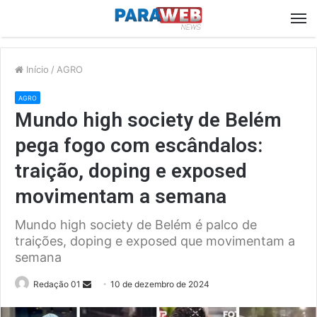
M
Início
/
AGRO
AGRO
Mundo high society de Belém
pega fogo com escândalos:
traição, doping e exposed
movimentam a semana
Mundo high society de Belém é palco de
traições, doping e exposed que movimentam a
semana
Send
Redação 01
10 de dezembro de 2024
an