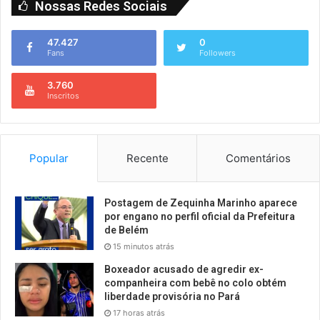
Nossas Redes Sociais
47.427
0
Fans
Followers
3.760
Inscritos
Popular
Recente
Comentários
Postagem de Zequinha Marinho aparece
por engano no perfil oficial da Prefeitura
de Belém
15 minutos atrás
Boxeador acusado de agredir ex-
companheira com bebê no colo obtém
liberdade provisória no Pará
17 horas atrás