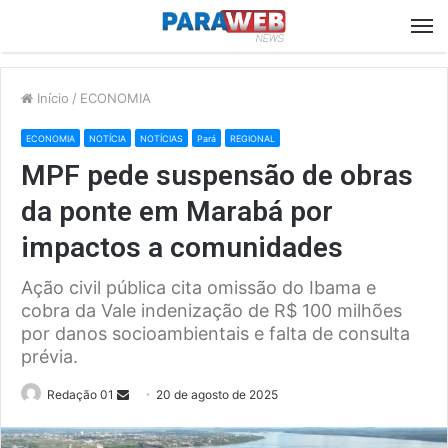
M
Início
/
ECONOMIA
ECONOMIA
NOTÍCIA
NOTÍCIAS
Pará
REGIONAL
MPF pede suspensão de obras
da ponte em Marabá por
impactos a comunidades
Ação civil pública cita omissão do Ibama e
cobra da Vale indenização de R$ 100 milhões
por danos socioambientais e falta de consulta
prévia.
Send
Redação 01
20 de agosto de 2025
an
email