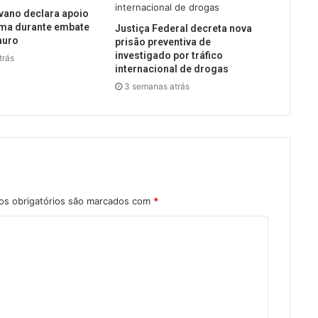
vano declara apoio
ima durante embate
Justiça Federal decreta nova
auro
prisão preventiva de
investigado por tráfico
trás
internacional de drogas
3 semanas atrás
s obrigatórios são marcados com
*