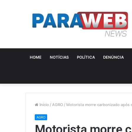
HOME
NOTÍCIAS
POLÍTICA
DENÚNCIA
Início
/
AGRO
/
Motorista morre carbonizado após 
AGRO
Motorista morre 